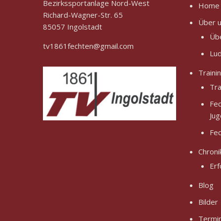
Bezirkssportanlage Nord-West
Home
Richard-Wagner-Str. 65
Über 
85057 Ingolstadt
Üb
tv1861fechten@gmail.com
Lud
Traini
Tra
Fec
Jug
Fec
Chroni
Erf
Blog
Bilder
Termi