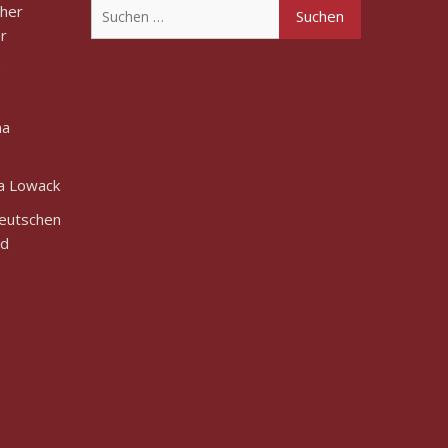
Suchen
cher
nach:
r
e
na
na Lowack
Deutschen
nd