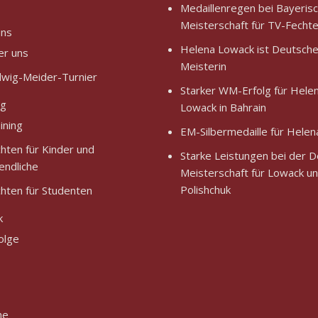
Medaillenregen bei Bayeris
Meisterschaft für TV-Fechte
uns
Helena Lowack ist Deutsch
er uns
Meisterin
wig-Meider-Turnier
Starker WM-Erfolg für Hele
ng
Lowack in Bahrain
ining
EM-Silbermedaille für Hele
hten für Kinder und
Starke Leistungen bei der 
endliche
Meisterschaft für Lowack u
Polishchuk
hten für Studenten
k
olge
ne