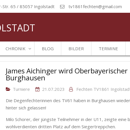
Str. 65 / 85057 Ingolstadt
tv1861fechten@gmail.com
OLSTADT
CHRONIK
BLOG
BILDER
TERMINE
James Aichinger wird Oberbayerischer 
Burghausen
Turniere
21.07.2023
Fechten TV1861 Ingolstad
Die Degenfechterinnen des TV61 haben in Burghausen wieder 
hinter sich gelassen!
Milo Schorer, der jüngste Teilnehmer in der U11, zeigte eine 
wohlverdienten dritten Platz auf dem Siegertreppchen.